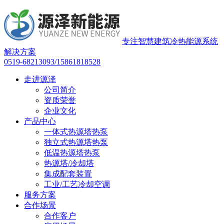
专注智慧建筑冷热能源系统
解决方案
0519-68213093/15861818528
走进源泽
公司简介
资质荣誉
企业文化
产品中心
一体式热源塔热泵
独立式热源塔热泵
低温热源塔热泵
热源塔/冷却塔
集成配套装置
工业/工艺冷却空调
服务方案
合作场景
合作客户