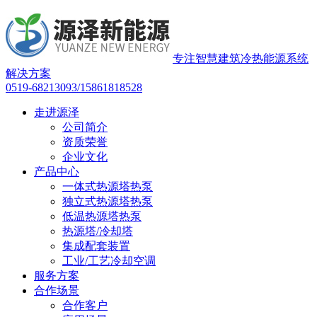
专注智慧建筑冷热能源系统
解决方案
0519-68213093/15861818528
走进源泽
公司简介
资质荣誉
企业文化
产品中心
一体式热源塔热泵
独立式热源塔热泵
低温热源塔热泵
热源塔/冷却塔
集成配套装置
工业/工艺冷却空调
服务方案
合作场景
合作客户