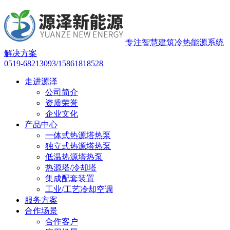
专注智慧建筑冷热能源系统
解决方案
0519-68213093/15861818528
走进源泽
公司简介
资质荣誉
企业文化
产品中心
一体式热源塔热泵
独立式热源塔热泵
低温热源塔热泵
热源塔/冷却塔
集成配套装置
工业/工艺冷却空调
服务方案
合作场景
合作客户