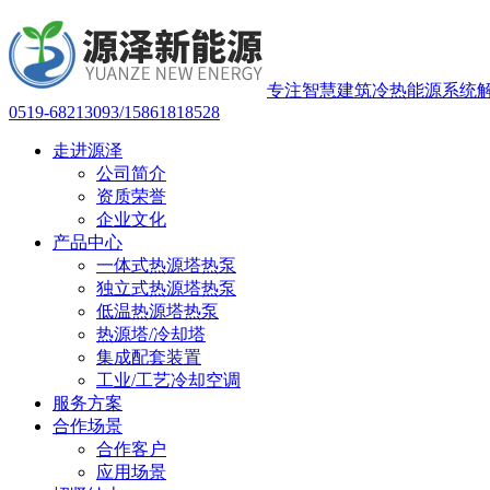
专注智慧建筑冷热能源系统
0519-68213093/15861818528
走进源泽
公司简介
资质荣誉
企业文化
产品中心
一体式热源塔热泵
独立式热源塔热泵
低温热源塔热泵
热源塔/冷却塔
集成配套装置
工业/工艺冷却空调
服务方案
合作场景
合作客户
应用场景