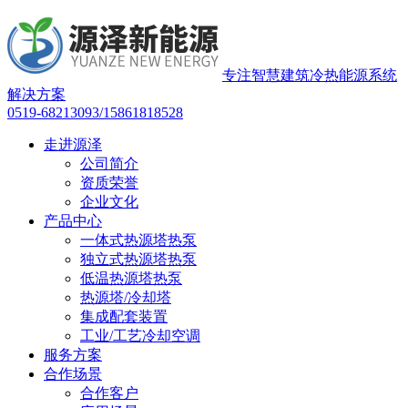
专注智慧建筑冷热能源系统
解决方案
0519-68213093/15861818528
走进源泽
公司简介
资质荣誉
企业文化
产品中心
一体式热源塔热泵
独立式热源塔热泵
低温热源塔热泵
热源塔/冷却塔
集成配套装置
工业/工艺冷却空调
服务方案
合作场景
合作客户